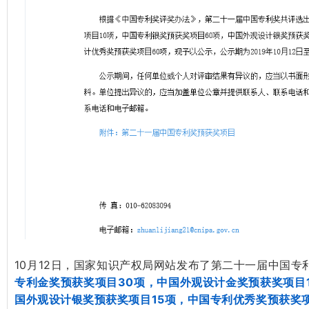
10月12日，国家知识产权局网站发布了第二十一届中国专
专利金奖预获奖项目30项，中国外观设计金奖预获奖项目
国外观设计银奖预获奖项目15项，中国专利优秀奖预获奖