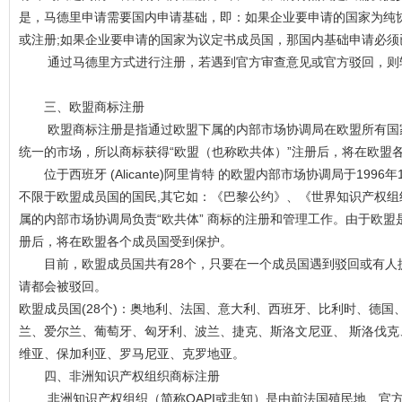
是，马德里申请需要国内申请基础，即：如果企业要申请的国家为纯
或注册;如果企业要申请的国家为议定书成员国，那国内基础申请必须
通过马德里方式进行注册，若遇到官方审查意见或官方驳回，则
三、欧盟商标注册
欧盟商标注册是指通过欧盟下属的内部市场协调局在欧盟所有国家
统一的市场，所以商标获得“欧盟（也称欧共体）”注册后，将在欧盟
位于西班牙 (Alicante)阿里肯特 的欧盟内部市场协调局于199
不限于欧盟成员国的国民,其它如：《巴黎公约》、《世界知识产权组织
属的内部市场协调局负责“欧共体” 商标的注册和管理工作。由于欧盟
册后，将在欧盟各个成员国受到保护。
目前，欧盟成员国共有28个，只要在一个成员国遇到驳回或有人
请都会被驳回。
欧盟成员国(28个)：奥地利、法国、意大利、西班牙、比利时、德国
兰、爱尔兰、葡萄牙、匈牙利、波兰、捷克、斯洛文尼亚、 斯洛伐克
维亚、保加利亚、罗马尼亚、克罗地亚。
四、非洲知识产权组织商标注册
非洲知识产权组织（简称OAPI或非知）是由前法国殖民地、官方