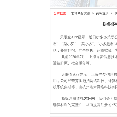
当前位置：
玄博商标资讯
>
商标注册
>
拼多多
天眼查
APP
显示，近日拼多多关联
市
”
、
“
菜小买
”
、
“
菜小多
”
、
“
小多超市
”
括：餐饮住宿、广告销售、运输贮藏、
此前
2020
年
7
月，上海寻梦信息技
运输贮藏、社会服务等。
天眼查
APP
显示，上海寻梦信息
币，公司经营范围包括网络科技、计算
机系统集成等，由杭州埃米网络科技有
商标注册
请
找
才标网
，我们会为
确保材料的完整性，从而提高注册的成