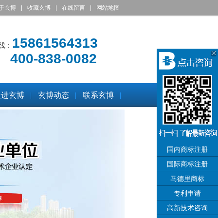
于玄博
|
收藏玄博
|
在线留言
|
网站地图
15861564313
线：
400-838-0082
走进玄博
玄博动态
联系玄博
国内商标注册
国际商标注册
马德里商标
专利申请
高新技术咨询