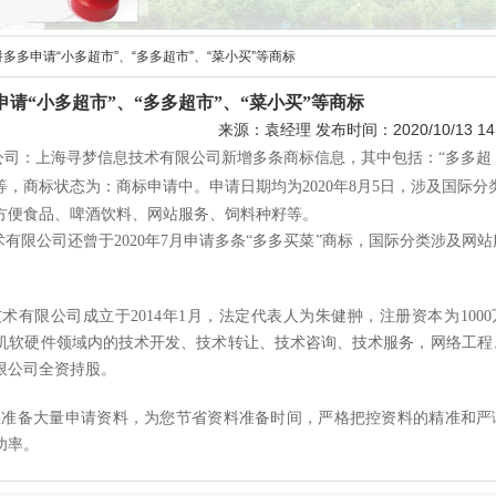
拼多多申请“小多超市”、“多多超市”、“菜小买”等商标
申请“小多超市”、“多多超市”、“菜小买”等商标
来源：袁经理 发布时间：2020/10/13 14:
公司：上海寻梦信息技术有限公司新增多条商标信息，其中包括：
“
多多超
等，商标状态为：商标申请中。申请日期均为
2020
年
8
月
5
日，涉及国际分
方便食品、啤酒饮料、网站服务、饲料种籽等。
术有限公司还曾于
2020
年
7
月申请多条
“
多多买菜
”
商标，国际分类涉及网站
技术有限公司成立于
2014
年
1
月，法定代表人为朱健翀，注册资本为
1000
机软硬件领域内的技术开发、技术转让、技术咨询、技术服务，网络工程
限公司全资持股。
您准备大量申请资料，为您节省资料准备时间，严格把控资料的精准和严
功率。