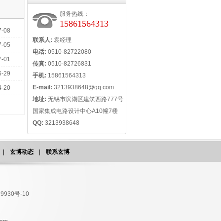
服务热线：
15861564313
7-08
联系人:
袁经理
7-05
电话:
0510-82722080
7-01
传真:
0510-82726831
6-29
手机:
15861564313
E-mail:
3213938648@qq.com
4-20
地址:
无锡市滨湖区建筑西路777号
国家集成电路设计中心A10幢7楼
QQ:
3213938648
|
玄博动态
|
联系玄博
9930号-10