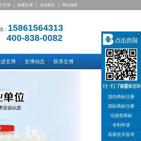
于玄博
|
收藏玄博
|
在线留言
|
网站地图
15861564313
线：
400-838-0082
走进玄博
玄博动态
联系玄博
国内商标注册
国际商标注册
马德里商标
专利申请
高新技术咨询