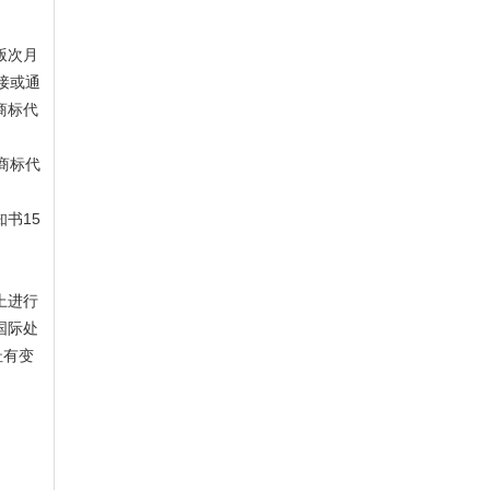
版次月
接或通
商标代
商标代
书15
上进行
国际处
址有变