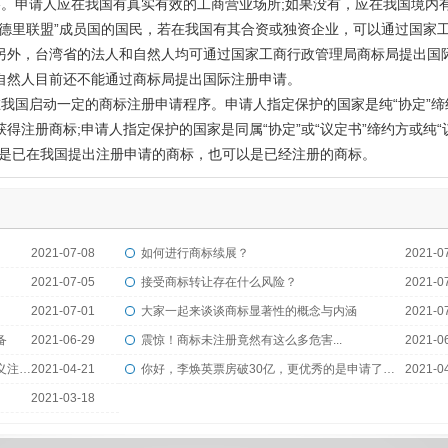
申请人应在我国有真实有效的工商营业场所;如果没有，应在我国境内有
马德里联盟”成员国的国民，若在我国有其合资或独资企业，可以通过国家
另外，台湾省的法人和自然人均可通过国家工商行政管理局商标局提出国
自然人目前还不能通过商标局提出国际注册申请。
国启动一定的商标注册申请程序。申请人指定保护的国家是纯“协定”缔
得注册商标;申请人指定保护的国家是同属“协定”或“议定书”缔约方或纯“
以是已在我国提出注册申请的商标，也可以是已经注册的商标。
2021-07-08
如何进行商标续展？
2021-0
2021-07-05
接受商标转让存在什么风险？
2021-0
2021-07-01
大家一起来谈谈商标显著性的概念与内涵
2021-0
备
2021-06-29
震惊！商标未注册竟然有这么多危害...
2021-0
商标到底是以公司名义注册好，还是个人名义注册好？
2021-04-21
你好，李焕英票房破30亿，更优秀的是申请了全类商标
2021-0
2021-03-18