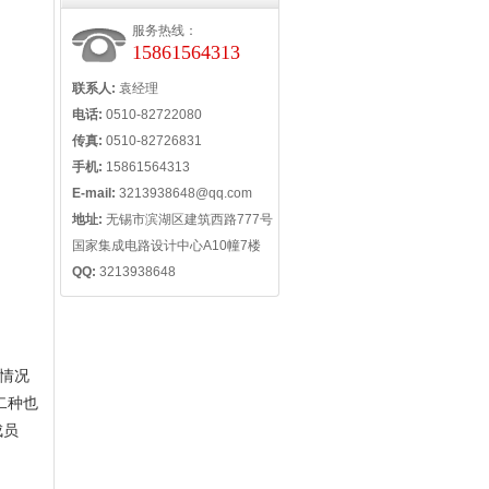
服务热线：
15861564313
联系人:
袁经理
电话:
0510-82722080
传真:
0510-82726831
手机:
15861564313
E-mail:
3213938648@qq.com
地址:
无锡市滨湖区建筑西路777号
国家集成电路设计中心A10幢7楼
QQ:
3213938648
情况
二种也
成员