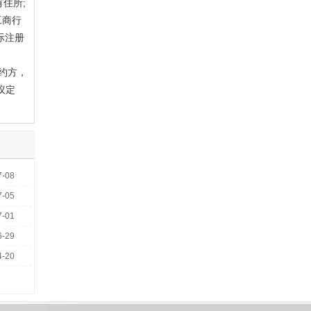
住所;
工商行
际注册
约方，
议定
7-08
7-05
7-01
6-29
4-20