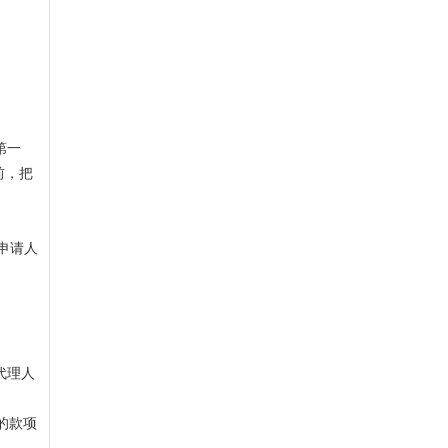
第一
前，把
申请人
代理人
的款项