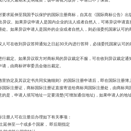
或代理人逾期未交纳规费，该申请视为放弃，申请日不予保留。
要求延伸至我国予以保护的国际注册商标，自其在《国际商标公告》出
提出异议。如果异议申请人是国内企业的法人或者自然人，可将异议申请直
册处。如果异议申请人是国外的企业或者自然人，则必须委托国家认可的
可在收到异议答辩通知之日起30天内进行答辩，必须委托国家认可的
裁定。如果异议双方对商标局的异议裁定不服，可在收到异议裁定通知
申请，由商标评审委员会做出裁定。
里协定及其议定书共同实施细则》的国际注册申请后，即在国际注册簿
标国际注册证，商标国际注册证直接寄送给商标局国际注册处，由商标局
意的是，申请人填写地址一定要清楚(可增加通信地址)，如果申请人的地
际注册人可在注册后办理如下有关事项：
土延伸至一个或多个国家， 即后期指定