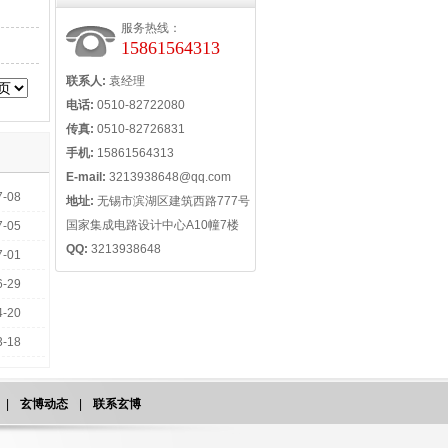
服务热线：
15861564313
联系人:
袁经理
电话:
0510-82722080
传真:
0510-82726831
手机:
15861564313
E-mail:
3213938648@qq.com
7-08
地址:
无锡市滨湖区建筑西路777号
国家集成电路设计中心A10幢7楼
7-05
QQ:
3213938648
7-01
6-29
4-20
3-18
|
玄博动态
|
联系玄博