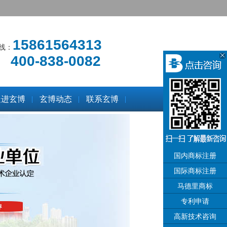
15861564313
线：
400-838-0082
走进玄博
玄博动态
联系玄博
国内商标注册
国际商标注册
马德里商标
专利申请
高新技术咨询