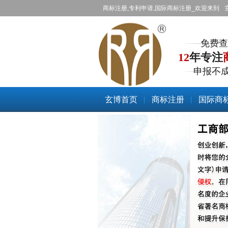
商标注册,专利申请,国际商标注册_欢迎来到
免费查
12
年专注
申报不
商标注册
玄博首页
商标注册
国际商