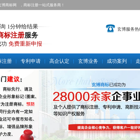
玄博商标网
，商标注册一站式服务商！
询 1分钟给结果
玄博服务热
商标注册
服务
成功
免费重新申报
标注册
专利申请
高企认定
玄博业务
成功案列